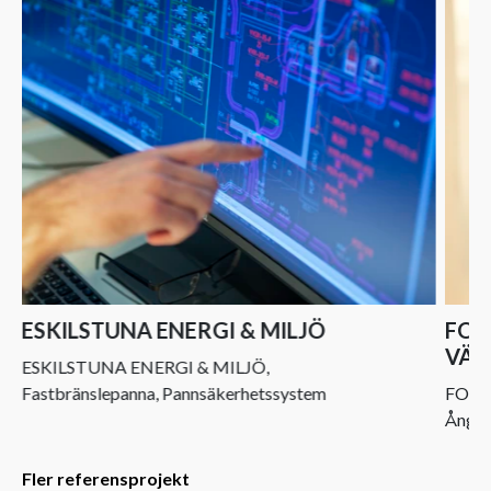
ESKILSTUNA ENERGI & MILJÖ
FOR
VÄR
ESKILSTUNA ENERGI & MILJÖ,
Fastbränslepanna, Pannsäkerhetssystem
FORT
Ångtu
Fler referensprojekt