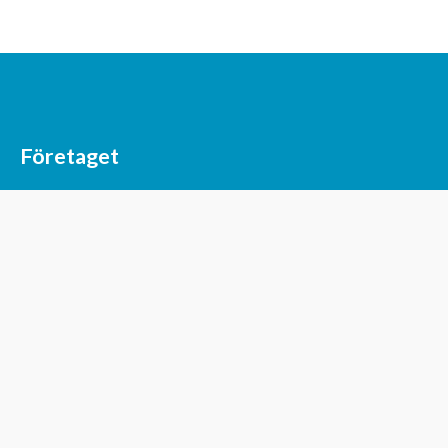
Företaget
På Start-Up är våra medarbetare det viktigaste vi
har. Vi handplockar personer som har en hög
teknisk kompetens, ett problemlösningsfokus och
en stor arbetsglädje.
Läs mer om oss